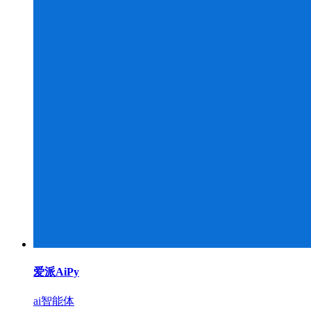
爱派AiPy
ai智能体