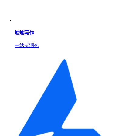
蛙蛙写作
一站式润色