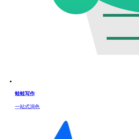
蛙蛙写作
一站式润色