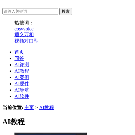
热搜词：
cosyvoice
通义万相
视频对口型
首页
问答
AI评测
AI教程
AI案例
AI硬件
AI导航
AI软件
当前位置:
主页
>
AI教程
AI教程