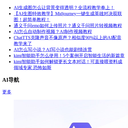
AI生成图怎么让背景变得透明？全流程教学奉上！
【AI生图特效教学】Midjourney一键生成英雄对决双联
图！超简单教程！
通义千问emo如何上传照片？通义千问照片转视频教程
AI怎么自动制作视频？AI制作视频教程
ChatTTS克隆声音不像原声？相似度90%以上的AI配音
教学来了
AI怎么写小说？AI写小说也能剧情连贯
kimi智能助手怎么使用！5个案例开启智能生活的新篇章
kimi智能助手如何解锁更长文本对话！可直接喂资料成
领域专家 恐怖如斯
AI导航
更多