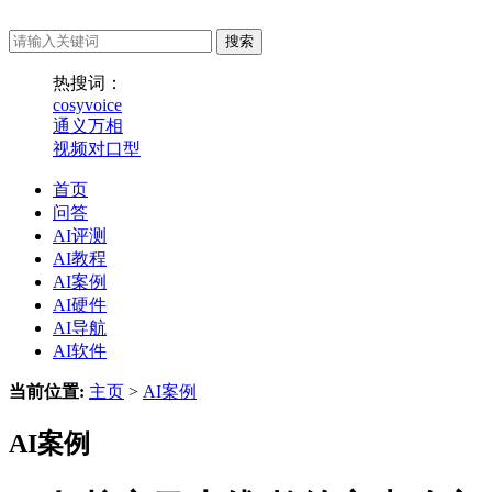
热搜词：
cosyvoice
通义万相
视频对口型
首页
问答
AI评测
AI教程
AI案例
AI硬件
AI导航
AI软件
当前位置:
主页
>
AI案例
AI案例