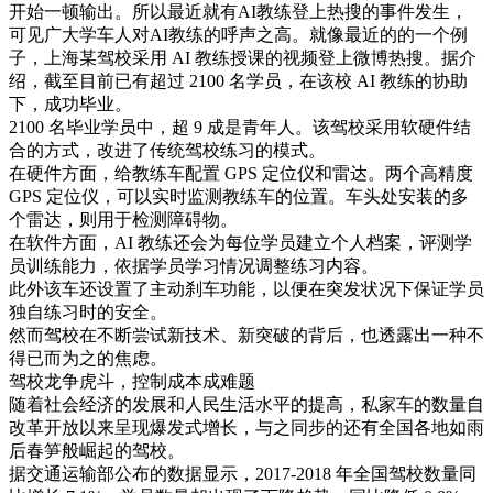
开始一顿输出。所以最近就有AI教练登上热搜的事件发生，
可见广大学车人对AI教练的呼声之高。就像最近的的一个例
子，上海某驾校采用 AI 教练授课的视频登上微博热搜。据介
绍，截至目前已有超过 2100 名学员，在该校 AI 教练的协助
下，成功毕业。
2100 名毕业学员中，超 9 成是青年人。该驾校采用软硬件结
合的方式，改进了传统驾校练习的模式。
在硬件方面，给教练车配置 GPS 定位仪和雷达。两个高精度
GPS 定位仪，可以实时监测教练车的位置。车头处安装的多
个雷达，则用于检测障碍物。
在软件方面，AI 教练还会为每位学员建立个人档案，评测学
员训练能力，依据学员学习情况调整练习内容。
此外该车还设置了主动刹车功能，以便在突发状况下保证学员
独自练习时的安全。
然而驾校在不断尝试新技术、新突破的背后，也透露出一种不
得已而为之的焦虑。
驾校龙争虎斗，控制成本成难题
随着社会经济的发展和人民生活水平的提高，私家车的数量自
改革开放以来呈现爆发式增长，与之同步的还有全国各地如雨
后春笋般崛起的驾校。
据交通运输部公布的数据显示，2017-2018 年全国驾校数量同