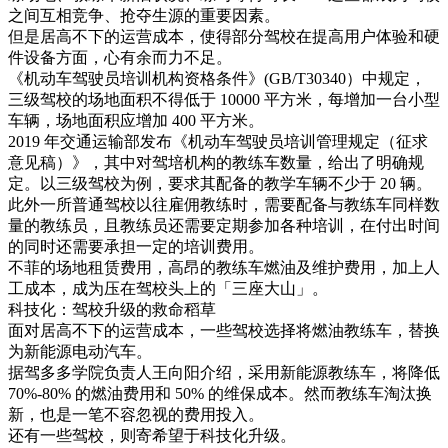
之间互相竞争、抢夺生源的重要因素。
但是居高不下的运营成本，使得部分驾校在提高用户体验和硬
件设备方面，心有余而力不足。
《机动车驾驶员培训机构资格条件》(GB/T30340）中规定，
三级驾校的场地面积不得低于 10000 平方米，每增加一台小型
车辆，场地面积应增加 400 平方米。
2019 年交通运输部发布《机动车驾驶员培训管理规定（征求
意见稿）》，其中对驾培机构的教练车数量，给出了明确规
定。以三级驾校为例，要求其配备的教学车辆不少于 20 辆。
此外一所普通驾校以往雇佣教练时，需要配备与教练车同样数
量的教练员，且教练员还需要定期参加各种培训，在付出时间
的同时还需要承担一定的培训费用。
不菲的场地租赁费用，高昂的教练车燃油及维护费用，加上人
工成本，成为压在驾校头上的「三座大山」。
科技化：驾校升级的救命稻草
面对居高不下的运营成本，一些驾校选择将燃油教练车，替换
为新能源电动汽车。
据驾多多学院负责人王向阳介绍，采用新能源教练车，将降低
70%-80% 的燃油费用和 50% 的维保成本。然而教练车淘汰换
新，也是一笔不容忽视的费用投入。
还有一些驾校，则寄希望于科技化升级。