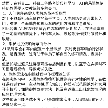
然而，在科目二、科目三等路考阶段的早期，AI 的局限性使
得仍然需要人类教练较多的参与。
1、入门阶段尚需人类教练员科普指导
对于不熟悉机动车操作的新手学员，人类教练更适合带其入
门，准确、全面地告知机动车的使用方法和注意事项。
相比起来 AI 教练则更适合在练车的中后期加入，在学员掌握
了一定基础的前提下，对倒车入库、坡起等操作技巧做提升和
改进。
2、学员过度依赖屏幕而分神
AI 教练常会在车内配置一个显示屏，实时更新车辆的行驶状
况、是否压线，这有助于学员了解自己的练习情况，查漏补
缺。
但是长期过渡关注屏幕可能会起到反作用，以至于在实操时不
习惯看后视镜，导致考试失败。
3、教练无法在实操过程中传授理论知识
在路考练习中，人类教练往往可以做到有针对性的教学，在教
授课程过程中，主动教授理论知识，穿插考试范围以外的实用
开车技巧，如防御性驾驶方法，以及在道路上出现危险情况的
应急处理方法。
这些知识可能考试不考，但是却非常实用，AI 教练目前还无
法做到这一点。